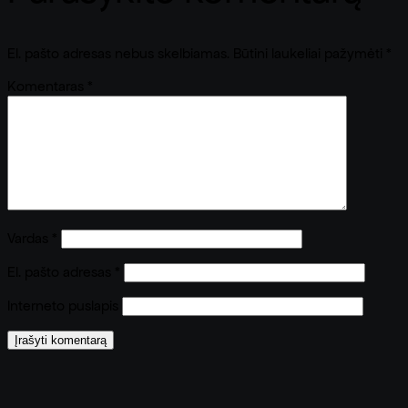
El. pašto adresas nebus skelbiamas.
Būtini laukeliai pažymėti
*
Komentaras
*
Vardas
*
El. pašto adresas
*
Interneto puslapis