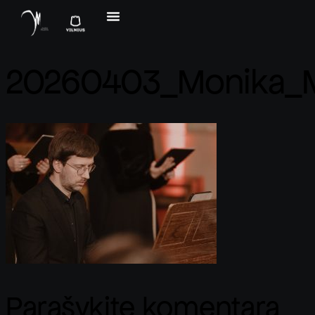
20260403_Monika_Ma
Parašykite komentarą