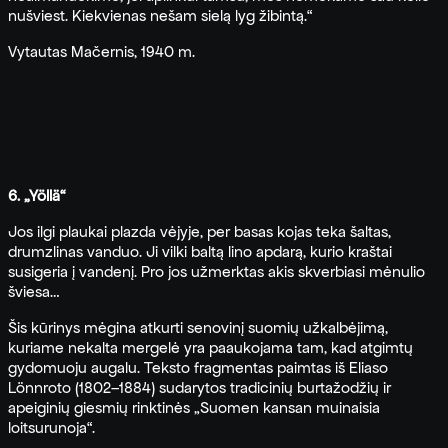
nušviest. Kiekvienas nešam sielą lyg žibintą.“
Vytautas Mačernis, 1940 m.
6. „Yöllä“
Jos ilgi plaukai plazda vėjyje, per basas kojas teka šaltas,
drumzlinas vanduo. Ji vilki baltą lino apdarą, kurio kraštai
susigeria į vandenį. Pro jos užmerktas akis skverbiasi mėnulio
šviesa…
Šis kūrinys mėgina atkurti senovinį suomių užkalbėjimą,
kuriame nekalta mergelė yra paaukojama tam, kad atgimtų
gydomuoju augalu. Teksto fragmentas paimtas iš Eliaso
Lönnroto (1802–1884) sudarytos tradicinių burtažodžių ir
apeiginių giesmių rinktinės „Suomen kansan muinaisia
loitsurunoja“.