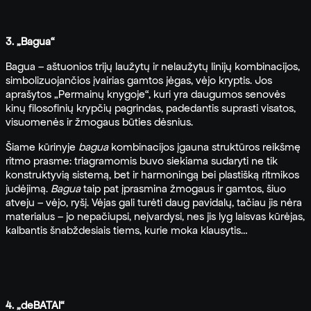
3. „Bagua“
Bagua – aštuonios trijų laužytų ir nelaužytų linijų kombinacijos,
simbolizuojančios įvairias gamtos jėgas, vėjo kryptis. Jos
aprašytos „Permainų knygoje“, kuri yra daugumos senovės
kinų filosofinių krypčių pagrindas, padedantis suprasti visatos,
visuomenės ir žmogaus būties dėsnius.
Šiame kūrinyje
bagua
kombinacijos įgauna struktūros reikšmę
ritmo prasme: triagramomis buvo siekiama sudaryti ne tik
konstruktyvią sistemą, bet ir harmoningą bei plastišką ritmikos
judėjimą.
Bagua
taip pat įprasmina žmogaus ir gamtos, šiuo
atveju – vėjo, ryšį. Vėjas gali turėti daug pavidalų, tačiau jis nėra
materialus – jo nepačiupsi, neįvardysi, nes jis lyg laisvas kūrėjas,
kalbantis šnabždesiais tiems, kurie moka klausytis…
4. „deBATAI“