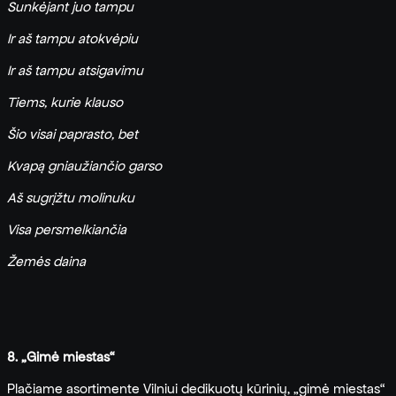
Sunkėjant juo tampu
Ir aš tampu atokvėpiu
Ir aš tampu atsigavimu
Tiems, kurie klauso
Šio visai paprasto, bet
Kvapą gniaužiančio garso
Aš sugrįžtu molinuku
Visa persmelkiančia
Žemės daina
8. „Gimė miestas“
Plačiame asortimente Vilniui dedikuotų kūrinių, „gimė miestas“