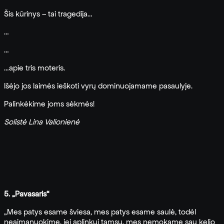
Šis kūrinys – tai tragedija…
…
…
…apie tris moteris.
Išėjo jos laimės ieškoti vyrų dominuojamame pasaulyje.
Palinkėkime joms sėkmės!
Solistė Lina Valionienė
5. „Pavasaris“
„Mes patys esame šviesa, mes patys esame saulė, todėl
neaimanuokime, jei aplinkui tamsu, mes nemokame sau kelio