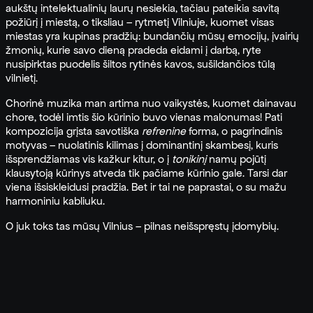
aukštų intelektualinių laurų nesiekia, tačiau pateikia savitą
požiūrį į miestą, o tiksliau – rytmetį Vilniuje, kuomet visas
miestas yra kupinas pradžių: bundančių mūsų emocijų, įvairių
žmonių, kurie savo dieną pradeda eidami į darbą, ryte
nusipirktas puodelis šiltos rytinės kavos, sušildančios tūlą
vilnietį.
Chorinė muzika man artima nuo vaikystės, kuomet dainavau
chore, todėl imtis šio kūrinio buvo vienas malonumas! Pati
kompozicija grįsta savotiška
refrenine
forma, o pagrindinis
motyvas – nuolatinis kilimas į dominantinį skambesį, kuris
išsprendžiamas vis kažkur kitur, o į
tonikinį
namų pojūtį
klausytoją kūrinys atveda tik pačiame kūrinio gale. Tarsi dar
viena išsiskleidusi pradžia. Bet ir tai ne paprastai, o su mažu
harmoniniu kabliuku.
O juk toks tas mūsų Vilnius – pilnas neišspręstų įdomybių.