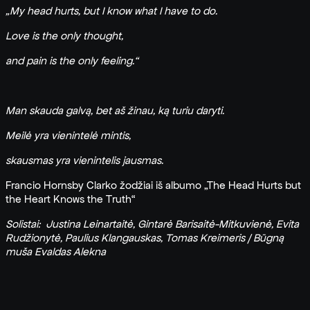
„My head hurts, but I know what I have to do.
Love is the only thought,
and pain is the only feeling.“
Man skauda galvą, bet aš žinau, ką turiu daryti.
Meilė yra vienintelė mintis,
skausmas yra vienintelis jausmas.
Francio Hornsby Clarko žodžiai iš albumo „The Head Hurts but
the Heart Knows the Truth“
Solistai: J
ustina Leinartaitė, Gintarė Barisaitė-Mitkuvienė, Evita
Rudžionytė, Paulius Klangauskas, Tomas Kreimeris / Būgną
muša Evaldas Alekna