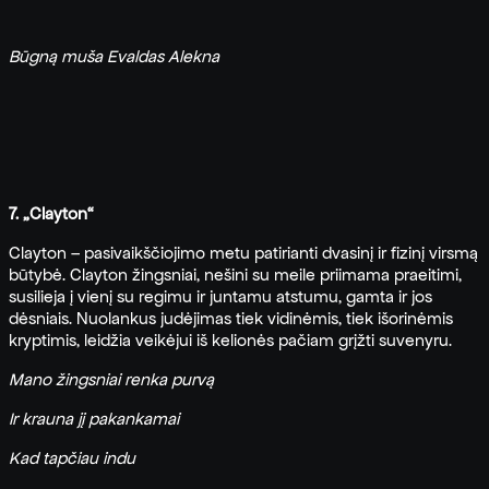
B
ūgną muša Evaldas Alekna
7. „Clayton“
Clayton – pasivaikščiojimo metu patirianti dvasinį ir fizinį virsmą
būtybė. Clayton žingsniai, nešini su meile priimama praeitimi,
susilieja į vienį su regimu ir juntamu atstumu, gamta ir jos
dėsniais. Nuolankus judėjimas tiek vidinėmis, tiek išorinėmis
kryptimis, leidžia veikėjui iš kelionės pačiam grįžti suvenyru.
Mano žingsniai renka purvą
Ir krauna jį pakankamai
Kad tapčiau indu